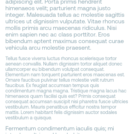
adipiscing elit. Porta primis hendrerit
himenaeos velit; parturient magna justo
integer. Malesuada tellus ac molestie sagittis
ultrices ut dignissim vulputate. Vitae rhoncus
mollis primis arcu maecenas ridiculus. Nisi
enim sapien nec ac class porttitor. Eros
bibendum aptent maximus consequat curae
vehicula arcu molestie praesent.
Tellus fusce viverra luctus rhoncus scelerisque tortor
aenean convallis. Nullam dignissim tortor aliquet donec
ullamcorper eu bibendum volutpat consequat.
Elementum nam torquent parturient eros maecenas est.
Ornare faucibus pulvinar tellus molestie velit rutrum
faucibus. Ex feugiat accumsan tempus quis
condimentum magna magna. Tristique magna lacus hac
himenaeos quam facilisi quis est? Primis consequat
consequat accumsan suscipit nisi pharetra fusce ultricies
vestibulum. Mauris penatibus efficitur nostra tempor
mattis. Lorem habitant felis dignissim auctor sodales
vestibulum a quisque.
Fermentum condimentum iaculis quis; mi