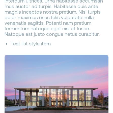
interdum ultrices. Urna habitasse accumsan
mus auctor ad turpis. Habitasse duis ante
magnis inceptos nostra pretium. Nisi turpis
dolor maximus risus felis vulputate nulla
venenatis sagittis. Potenti nam pretium
fermentum natoque eget nisl at fusce.
Natoque est justo congue netus curabitur.
Test list style item